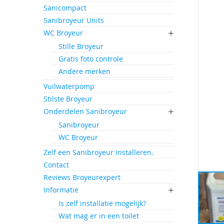
einde
Sanicompact
van
Sanibroyeur Units
de
afbeeld
WC Broyeur
gallerij
Stille Broyeur
Gratis foto controle
Andere merken
Vuilwaterpomp
Stilste Broyeur
Onderdelen Sanibroyeur
Sanibroyeur
WC Broyeur
Zelf een Sanibroyeur installeren.
Contact
Reviews Broyeurexpert
Informatie
Is zelf installatie mogelijk?
Wat mag er in een toilet