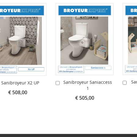
Sa
Sanibroyeur Saniaccess
In
In
Sanibroyeur X2 UP
1
Win
Winkelwagen
nkelwagen
€ 508,00
€ 505,00