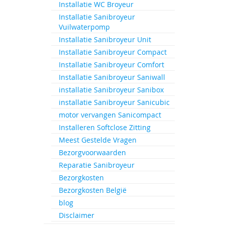
Installatie WC Broyeur
Ga
naar
Installatie Sanibroyeur
het
Vuilwaterpomp
begin
Installatie Sanibroyeur Unit
van
Installatie Sanibroyeur Compact
de
Installatie Sanibroyeur Comfort
afbeeld
gallerij
Installatie Sanibroyeur Saniwall
installatie Sanibroyeur Sanibox
installatie Sanibroyeur Sanicubic
motor vervangen Sanicompact
Installeren Softclose Zitting
Meest Gestelde Vragen
Bezorgvoorwaarden
Reparatie Sanibroyeur
Bezorgkosten
Bezorgkosten België
blog
Disclaimer