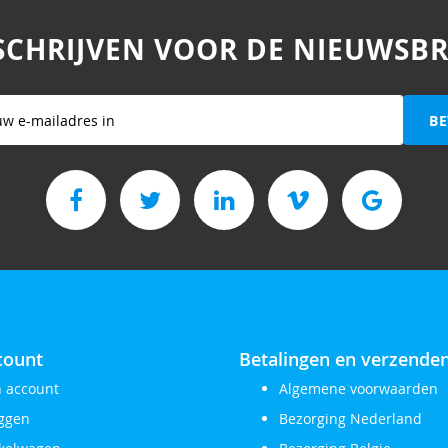
SCHRIJVEN VOOR DE NIEUWSBR
BE
f
count
Betalingen en verzende
n account
Algemene voorwaarden
oggen
Bezorging Nederland