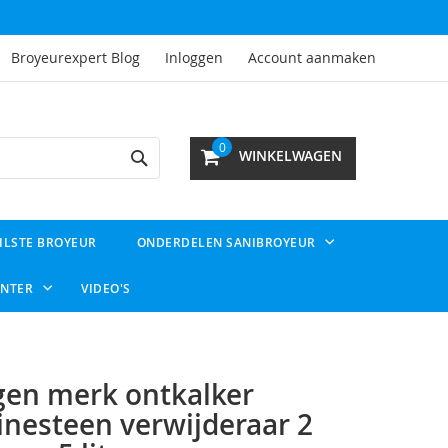
Broyeurexpert Blog
Inloggen
Account aanmaken
Search
0
WINKELWAGEN
ILSTE BROYEUR
ONDERDELEN SANIBROYEUR
ENTER
VIDEO'S
gen merk ontkalker
inesteen verwijderaar 2