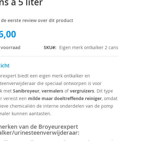
ns a 5 liter
f de eerste review over dit product
6,00
 voorraad
SKU
Eigen merk ontkalker 2 cans
icht
rexpert biedt een eigen merk ontkalker en
teenverwijderaar die speciaal ontworpen is voor
ik met
Sanibroyeur
,
vermalers
of
vergruizers
. Dit type
ir vereist een
milde maar doeltreffende reiniger
, omdat
ieve chemicaliën de interne onderdelen van de pomp
maler kunnen aantasten.
erken van de Broyeurexpert
alker/urinesteenverwijderaar: