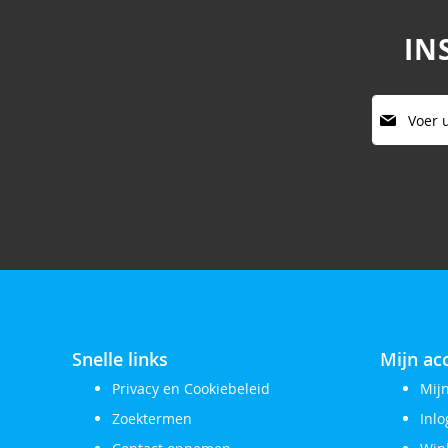
IN
Abonneer
u
op
onze
nieuwsbrie
Snelle links
Mijn ac
Privacy en Cookiebeleid
Mij
Zoektermen
Inl