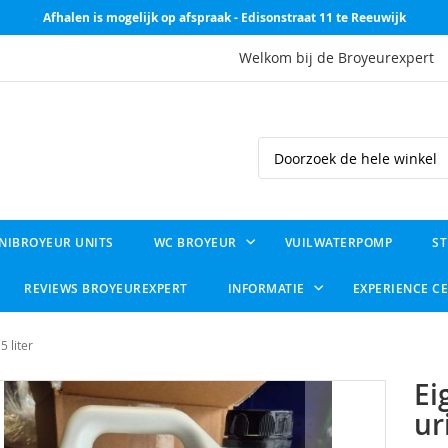
Afhalen is mogelijk op afspraak - Edisonstraat 11 te Reeuwijk
Welkom bij de Broyeurexpert
Search
NIBROYEUR UNITS
WC BROYEUR
VUILWATERPOMP
ST
REVIEWS BROYEUREXPERT
INFORMATIE
EXPERIENCE C
 liter
Ei
ur