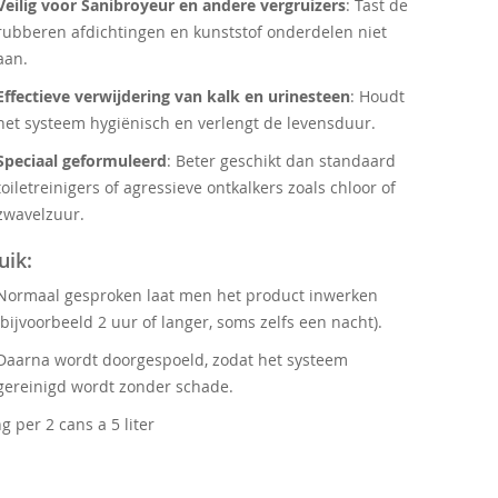
Veilig voor Sanibroyeur en andere vergruizers
: Tast de
rubberen afdichtingen en kunststof onderdelen niet
aan.
Effectieve verwijdering van kalk en urinesteen
: Houdt
het systeem hygiënisch en verlengt de levensduur.
Speciaal geformuleerd
: Beter geschikt dan standaard
toiletreinigers of agressieve ontkalkers zoals chloor of
zwavelzuur.
uik:
Normaal gesproken laat men het product inwerken
(bijvoorbeeld 2 uur of langer, soms zelfs een nacht).
Daarna wordt doorgespoeld, zodat het systeem
gereinigd wordt zonder schade.
ng per 2 cans a 5 liter