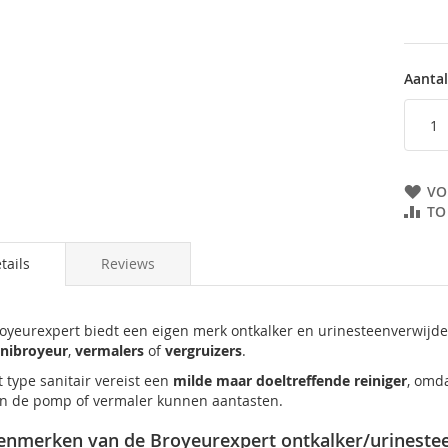
Aantal
VO
TO
tails
Reviews
oyeurexpert biedt een eigen merk ontkalker en urinesteenverwijde
nibroyeur
,
vermalers
of
vergruizers
.
t type sanitair vereist een
milde maar doeltreffende reiniger
, omd
n de pomp of vermaler kunnen aantasten.
enmerken van de Broyeurexpert ontkalker/urinestee