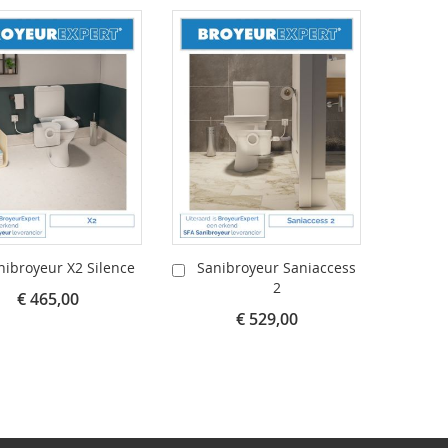
nibroyeur X2 Silence
Sanibroyeur Saniaccess
Sani
In
In
2
kelwagen
Winkelwagen
Wink
€ 465,00
€ 529,00