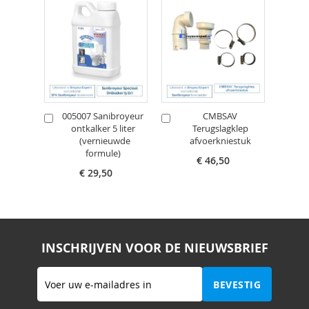
005007 Sanibroyeur
CMBSAV
In
In
In
(co
ontkalker 5 liter
Terugslagklep
Win
Winkelwagen
Winkelwagen
(vernieuwde
afvoerkniestuk
formule)
€ 46,50
€ 29,50
INSCHRIJVEN VOOR DE NIEUWSBRIEF
Abonneer
BEVESTIG
u
op