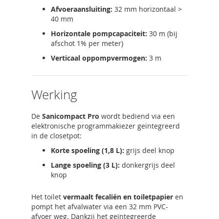
Afvoeraansluiting:
32 mm horizontaal >
40 mm
Horizontale pompcapaciteit:
30 m (bij
afschot 1% per meter)
Verticaal oppompvermogen:
3 m
Werking
De
Sanicompact Pro
wordt bediend via een
elektronische programmakiezer geïntegreerd
in de closetpot:
Korte spoeling (1,8 L):
grijs deel knop
Lange spoeling (3 L):
donkergrijs deel
knop
Het toilet
vermaalt fecaliën en toiletpapier
en
pompt het afvalwater via een 32 mm PVC-
afvoer weg. Dankzij het geïntegreerde