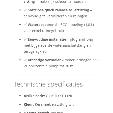
zitting
– makkelijk schoon te houden
✅
Softclose quick release toiletzitting
–
eenvoudig te verwijderen en reinigen
✅
Waterbesparend
– ECO-spoeling (1,8 L)
voor enkel urinegebruik
✅
Eenvoudige installatie
– plug-and-play
met bijgeleverde wateraansluitslang en
terugslagklep
✅
Krachtige vermaler
– motorvermogen 550
W, horizontale pomp tot 30 m
Technische specificaties
Artikelcode:
C11STD / C11NL
Kleur:
Keramiek en zitting wit
Hoogte totaal:
480 mm