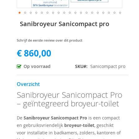
Ga
Sanibroyeur Sanicompact pro
naar
het
begin
Schrijf de eerste review over dit product
van
€ 860,00
de
afbeeldingen-
gallerij
Op voorraad
SKU
Sanicompact pro
Overzicht
Sanibroyeur Sanicompact Pro
– geïntegreerd broyeur-toilet
De
Sanibroyeur Sanicompact Pro
is een compact
en gebruiksvriendelijk
broyeur-toilet
, geschikt
voor installatie in badkamers, zolders, kantoren of