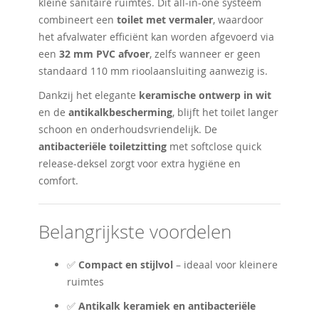
kleine sanitaire ruimtes. Dit all-in-one systeem
combineert een
toilet met vermaler
, waardoor
het afvalwater efficiënt kan worden afgevoerd via
een
32 mm PVC afvoer
, zelfs wanneer er geen
standaard 110 mm rioolaansluiting aanwezig is.
Dankzij het elegante
keramische ontwerp in wit
en de
antikalkbescherming
, blijft het toilet langer
schoon en onderhoudsvriendelijk. De
antibacteriële toiletzitting
met softclose quick
release-deksel zorgt voor extra hygiëne en
comfort.
Belangrijkste voordelen
✅
Compact en stijlvol
– ideaal voor kleinere
ruimtes
✅
Antikalk keramiek en antibacteriële