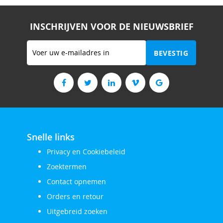
INSCHRIJVEN VOOR DE NIEUWSBRIEF
Abonneer
BEVESTIG
u
op
onze
nieuwsbrief
Snelle links
Privacy en Cookiebeleid
Zoektermen
Contact opnemen
Orders en retour
Uitgebreid zoeken