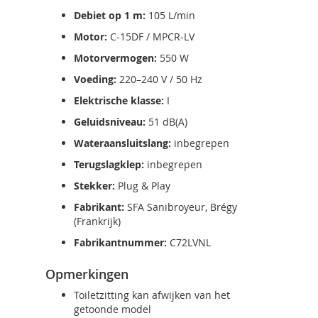
Debiet op 1 m:
105 L/min
Motor:
C-15DF / MPCR-LV
Motorvermogen:
550 W
Voeding:
220–240 V / 50 Hz
Elektrische klasse:
I
Geluidsniveau:
51 dB(A)
Wateraansluitslang:
inbegrepen
Terugslagklep:
inbegrepen
Stekker:
Plug & Play
Fabrikant:
SFA Sanibroyeur, Brégy
(Frankrijk)
Fabrikantnummer:
C72LVNL
Opmerkingen
Toiletzitting kan afwijken van het
getoonde model