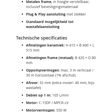
Metalen frame
, in hoogte verstelbaar,
inclusief bevestigingsmateriaal
Plug & Play aansluiting
met stekker
Standaard mogelijkheid tot
wastafelaansluiting
Technische specificaties
Afmetingen keramiek:
H 415 × B 400 × L
515 mm
Afmetingen frame (metaal):
B 420 × D 80
mm
Oppompvermogen:
max. 3 m verticaal /
30 m horizontaal (1% afschot)
Afvoer:
32 mm (extra invoer: 40 mm, bijv.
wastafel)
Debiet op 1 m:
105 L/min
Motor:
C-15DF / MPCR-LV
Motorvermogen:
550 W