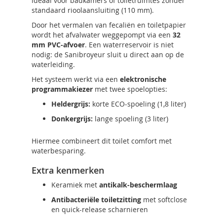
ideaal voor badkamers of toiletruimtes zonder
standaard rioolaansluiting (110 mm).
Door het vermalen van fecaliën en toiletpapier
wordt het afvalwater weggepompt via een
32
mm PVC-afvoer
. Een waterreservoir is niet
nodig: de Sanibroyeur sluit u direct aan op de
waterleiding.
Het systeem werkt via een
elektronische
programmakiezer
met twee spoelopties:
Heldergrijs:
korte ECO-spoeling (1,8 liter)
Donkergrijs:
lange spoeling (3 liter)
Hiermee combineert dit toilet comfort met
waterbesparing.
Extra kenmerken
Keramiek met
antikalk-beschermlaag
Antibacteriële toiletzitting
met softclose
en quick-release scharnieren