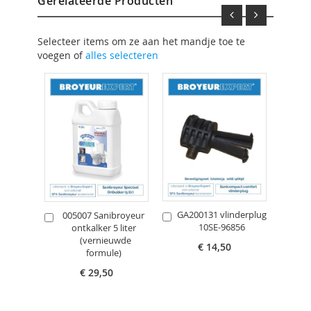
Gerelateerde Producten
Selecteer items om ze aan het mandje toe te
voegen of
alles selecteren
GA200131 vlinderplug
005007 Sanibroyeur
In
In
In
10SE-96856
ontkalker 5 liter
Winkelwagen
Winkelwagen
Win
(vernieuwde
€ 14,50
formule)
€ 29,50