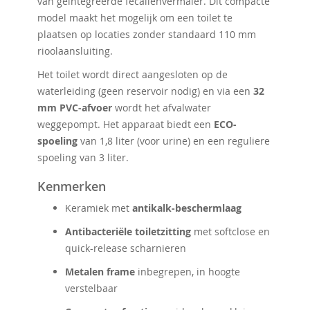
van geïntegreerde fecaliënvermaler. Dit compacte
model maakt het mogelijk om een toilet te
plaatsen op locaties zonder standaard 110 mm
rioolaansluiting.
Het toilet wordt direct aangesloten op de
waterleiding (geen reservoir nodig) en via een
32
mm PVC-afvoer
wordt het afvalwater
weggepompt. Het apparaat biedt een
ECO-
spoeling
van 1,8 liter (voor urine) en een reguliere
spoeling van 3 liter.
Kenmerken
Keramiek met
antikalk-beschermlaag
Antibacteriële toiletzitting
met softclose en
quick-release scharnieren
Metalen frame
inbegrepen, in hoogte
verstelbaar