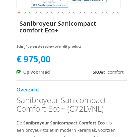
Ga
Sanibroyeur Sanicompact
naar
comfort Eco+
het
begin
van
Schrijf de eerste review over dit product
de
€ 975,00
afbeeldingen-
gallerij
Op voorraad
SKU
comfort
Overzicht
Sanibroyeur Sanicompact
Comfort Eco+ (C72LVNL)
De
Sanibroyeur Sanicompact Comfort Eco+
is
een broyeur-toilet in modern keramiek, voorzien