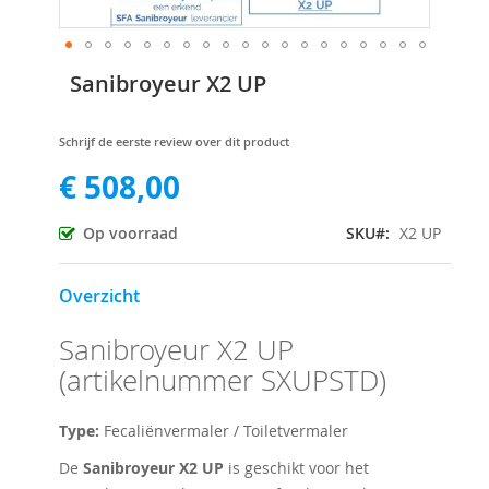
Ga
Sanibroyeur X2 UP
naar
het
begin
Schrijf de eerste review over dit product
van
€ 508,00
de
afbeeldingen-
gallerij
Op voorraad
SKU
X2 UP
Overzicht
Sanibroyeur X2 UP
(artikelnummer SXUPSTD)
Type:
Fecaliënvermaler / Toiletvermaler
De
Sanibroyeur X2 UP
is geschikt voor het