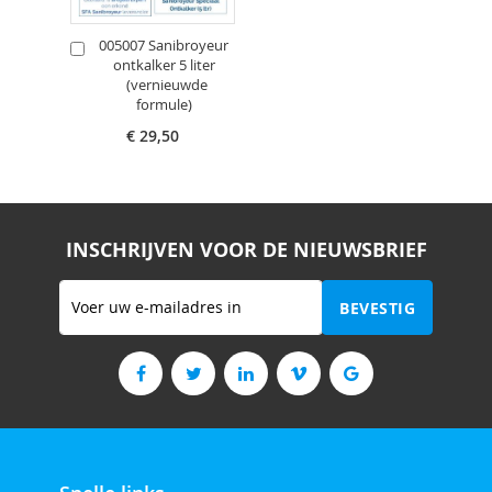
005007 Sanibroyeur
In
ontkalker 5 liter
Winkelwagen
(vernieuwde
formule)
€ 29,50
INSCHRIJVEN VOOR DE NIEUWSBRIEF
Abonneer
BEVESTIG
u
op
onze
nieuwsbrief