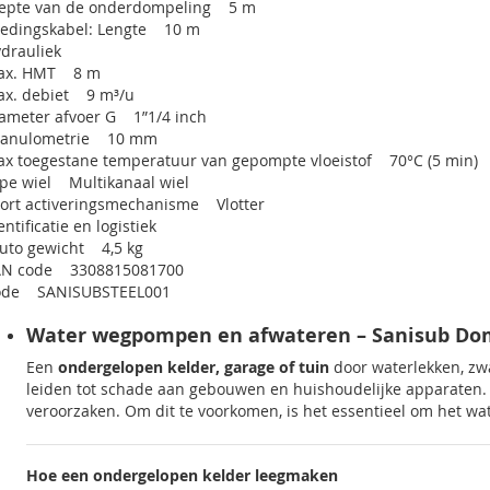
epte van de onderdompeling 5 m
edingskabel: Lengte 10 m
drauliek
ax. HMT 8 m
x. debiet 9 m³/u
ameter afvoer G 1”1/4 inch
ranulometrie 10 mm
x toegestane temperatuur van gepompte vloeistof 70°C (5 min)
pe wiel Multikanaal wiel
ort activeringsmechanisme Vlotter
entificatie en logistiek
uto gewicht 4,5 kg
AN code 3308815081700
ode SANISUBSTEEL001
Water wegpompen en afwateren – Sanisub D
Een
ondergelopen kelder, garage of tuin
door waterlekken, zw
leiden tot schade aan gebouwen en huishoudelijke apparaten.
veroorzaken. Om dit te voorkomen, is het essentieel om het wa
Hoe een ondergelopen kelder leegmaken