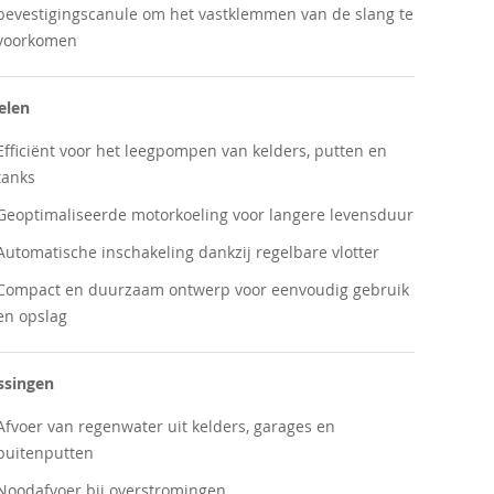
bevestigingscanule om het vastklemmen van de slang te
voorkomen
elen
Efficiënt voor het leegpompen van kelders, putten en
tanks
Geoptimaliseerde motorkoeling voor langere levensduur
Automatische inschakeling dankzij regelbare vlotter
Compact en duurzaam ontwerp voor eenvoudig gebruik
en opslag
ssingen
Afvoer van regenwater uit kelders, garages en
buitenputten
Noodafvoer bij overstromingen