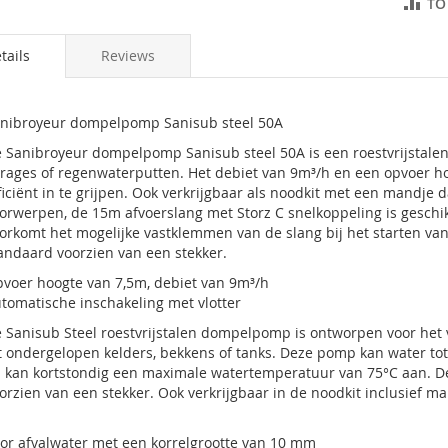
TO
tails
Reviews
nibroyeur dompelpomp Sanisub steel 50A
 Sanibroyeur dompelpomp Sanisub steel 50A is een roestvrijstale
rages of regenwaterputten. Het debiet van 9m³/h en een opvoer 
ficiënt in te grijpen. Ook verkrijgbaar als noodkit met een mandj
orwerpen, de 15m afvoerslang met Storz C snelkoppeling is geschik
orkomt het mogelijke vastklemmen van de slang bij het starten va
andaard voorzien van een stekker.
voer hoogte van 7,5m, debiet van 9m³/h
tomatische inschakeling met vlotter
 Sanisub Steel roestvrijstalen dompelpomp is ontworpen voor het 
t ondergelopen kelders, bekkens of tanks. Deze pomp kan water t
 kan kortstondig een maximale watertemperatuur van 75°C aan. De
orzien van een stekker. Ook verkrijgbaar in de noodkit inclusief 
or afvalwater met een korrelgrootte van 10 mm