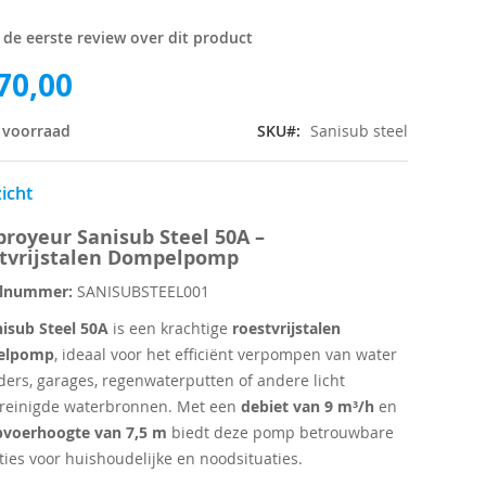
f de eerste review over dit product
70,00
 voorraad
SKU
Sanisub steel
icht
broyeur Sanisub Steel 50A –
tvrijstalen Dompelpomp
elnummer:
SANISUBSTEEL001
isub Steel 50A
is een krachtige
roestvrijstalen
elpomp
, ideaal voor het efficiënt verpompen van water
lders, garages, regenwaterputten of andere licht
reinigde waterbronnen. Met een
debiet van 9 m³/h
en
voerhoogte van 7,5 m
biedt deze pomp betrouwbare
ties voor huishoudelijke en noodsituaties.