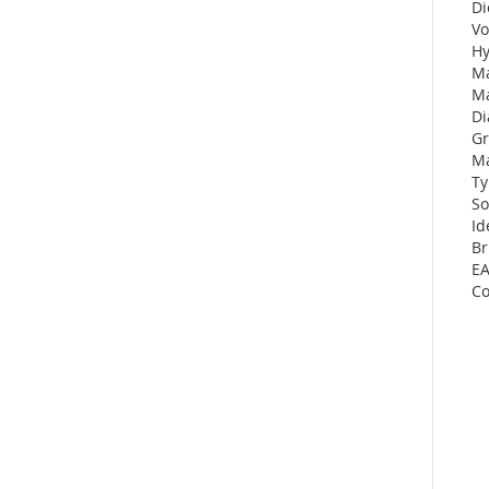
Di
Vo
Hy
M
Ma
Di
G
Ma
Ty
So
Id
Br
E
C