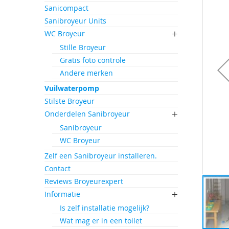
einde
Sanicompact
van
Sanibroyeur Units
de
afbeeld
WC Broyeur
gallerij
Stille Broyeur
Gratis foto controle
Andere merken
Vuilwaterpomp
Stilste Broyeur
Onderdelen Sanibroyeur
Sanibroyeur
WC Broyeur
Zelf een Sanibroyeur installeren.
Contact
Reviews Broyeurexpert
Informatie
Is zelf installatie mogelijk?
Wat mag er in een toilet