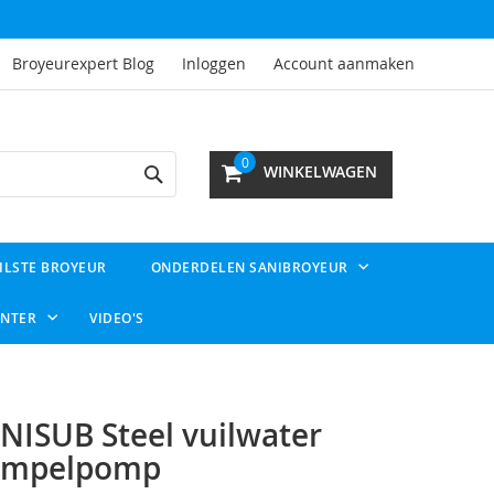
Broyeurexpert Blog
Inloggen
Account aanmaken
Search
0
WINKELWAGEN
ILSTE BROYEUR
ONDERDELEN SANIBROYEUR
ENTER
VIDEO'S
NISUB Steel vuilwater
ompelpomp