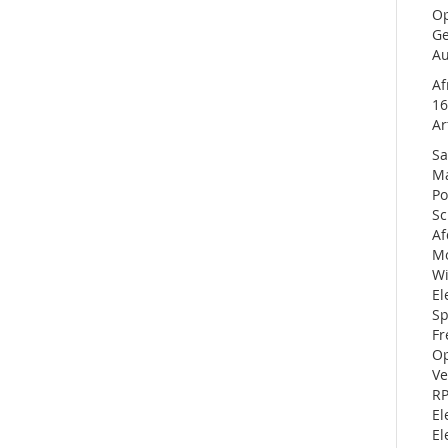
Op
Ge
Au
Af
16
Ar
Sa
Ma
P
Sc
Af
Mo
Wi
El
S
Fr
O
V
RP
El
El