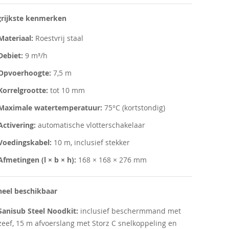
grijkste kenmerken
Materiaal:
Roestvrij staal
Debiet:
9 m³/h
Opvoerhoogte:
7,5 m
Korrelgrootte:
tot 10 mm
Maximale watertemperatuur:
75°C (kortstondig)
Activering:
automatische vlotterschakelaar
Voedingskabel:
10 m, inclusief stekker
Afmetingen (l × b × h):
168 × 168 × 276 mm
neel beschikbaar
Sanisub Steel Noodkit:
inclusief beschermmand met
zeef, 15 m afvoerslang met Storz C snelkoppeling en