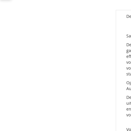
De
Sa
De
ga
ef
vo
vo
st
Op
Au
De
ui
en
vo
Vo