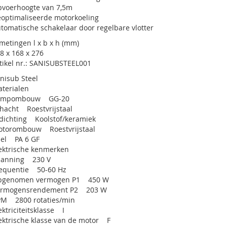
voerhoogte van 7,5m
optimaliseerde motorkoeling
tomatische schakelaar door regelbare vlotter
metingen l x b x h (mm)
8 x 168 x 276
tikel nr.: SANISUBSTEEL001
nisub Steel
terialen
ompombouw GG-20
hacht Roestvrijstaal
dichting Koolstof/keramiek
torombouw Roestvrijstaal
el PA 6 GF
ektrische kenmerken
panning 230 V
equentie 50-60 Hz
pgenomen vermogen P1 450 W
ermogensrendement P2 203 W
M 2800 rotaties/min
ektriciteitsklasse I
ektrische klasse van de motor F