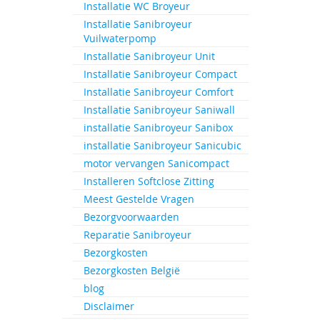
Installatie WC Broyeur
Ga
naar
Installatie Sanibroyeur
het
Vuilwaterpomp
begin
Installatie Sanibroyeur Unit
van
Installatie Sanibroyeur Compact
de
Installatie Sanibroyeur Comfort
afbeeld
gallerij
Installatie Sanibroyeur Saniwall
installatie Sanibroyeur Sanibox
installatie Sanibroyeur Sanicubic
motor vervangen Sanicompact
Installeren Softclose Zitting
Meest Gestelde Vragen
Bezorgvoorwaarden
Reparatie Sanibroyeur
Bezorgkosten
Bezorgkosten België
blog
Disclaimer