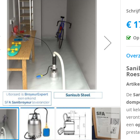
Schrij
ingen-
€ 1
Op
Overz
Sani
Roes
Artik
De
San
domp
uit ke
veront
een
op
presta