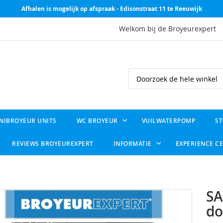
Afhalen is mogelijk op afspraak - Edisonstraat 11 te Reeuwijk
Welkom bij de Broyeurexpert
Search
NIBROYEUR UNITS
WC BROYEUR
VUILWATERPOMP
ST
REVIEWS BROYEUREXPERT
INFORMATIE
EXPERIENCE C
SA
d