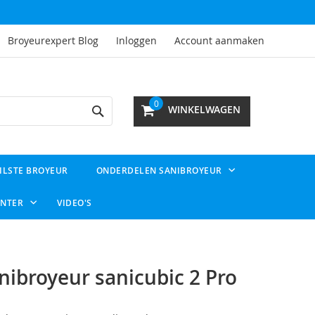
Broyeurexpert Blog
Inloggen
Account aanmaken
Search
0
WINKELWAGEN
ILSTE BROYEUR
ONDERDELEN SANIBROYEUR
ENTER
VIDEO'S
nibroyeur sanicubic 2 Pro