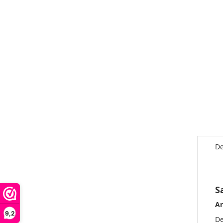
De
S
Ar
9,2
D