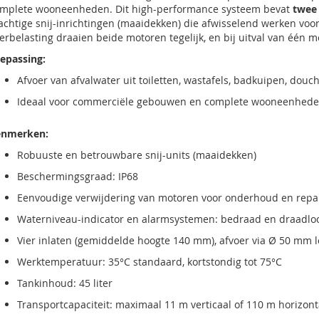
mplete wooneenheden. Dit high-performance systeem bevat
twee 
achtige snij-inrichtingen (maaidekken) die afwisselend werken voor 
erbelasting draaien beide motoren tegelijk, en bij uitval van één
epassing:
Afvoer van afvalwater uit toiletten, wastafels, badkuipen, dou
Ideaal voor commerciële gebouwen en complete wooneenhed
enmerken:
Robuuste en betrouwbare snij-units (maaidekken)
Beschermingsgraad: IP68
Eenvoudige verwijdering van motoren voor onderhoud en repa
Waterniveau-indicator en alarmsystemen: bedraad en draadlo
Vier inlaten (gemiddelde hoogte 140 mm), afvoer via Ø 50 mm 
Werktemperatuur: 35°C standaard, kortstondig tot 75°C
Tankinhoud: 45 liter
Transportcapaciteit: maximaal 11 m verticaal of 110 m horizont