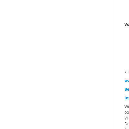
Vo
kl
wa
Be
In
Wi
oo
Vi
De