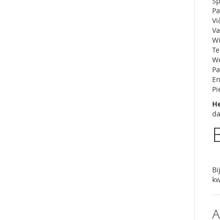
Sp
Pa
Vi
Va
Wi
Te
We
Pa
En
Pi
He
da
Bi
kw
A