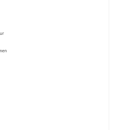
ur
emen