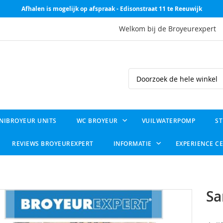
Afhalen is mogelijk op afspraak - Edisonstraat 11 te Reeuwijk
Welkom bij de Broyeurexpert
Search
NIBROYEUR UNITS
WC BROYEUR
VUILWATERPOMP
ST
REVIEWS BROYEUREXPERT
INFORMATIE
EXPERIENCE C
Sa