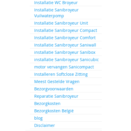
Installatie WC Broyeur
Ga
naar
Installatie Sanibroyeur
het
Vuilwaterpomp
begin
Installatie Sanibroyeur Unit
van
Installatie Sanibroyeur Compact
de
Installatie Sanibroyeur Comfort
afbeeld
gallerij
Installatie Sanibroyeur Saniwall
installatie Sanibroyeur Sanibox
installatie Sanibroyeur Sanicubic
motor vervangen Sanicompact
Installeren Softclose Zitting
Meest Gestelde Vragen
Bezorgvoorwaarden
Reparatie Sanibroyeur
Bezorgkosten
Bezorgkosten België
blog
Disclaimer