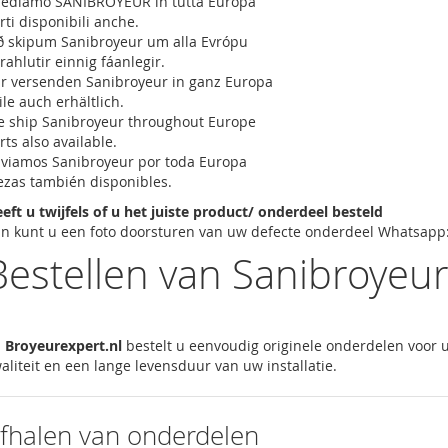
ediamo SANIBROYEUR in tutta Europa
rti disponibili anche.
ð skipum Sanibroyeur um alla Evrópu
rahlutir einnig fáanlegir.
r versenden Sanibroyeur in ganz Europa
ile auch erhältlich.
 ship Sanibroyeur throughout Europe
rts also available.
viamos Sanibroyeur por toda Europa
ezas también disponibles.
eft u twijfels of u het juiste product/ onderdeel besteld
n kunt u een foto doorsturen van uw defecte onderdeel Whatsapp
Bestellen van Sanibroyeu
j
Broyeurexpert.nl
bestelt u eenvoudig originele onderdelen voor
aliteit en een lange levensduur van uw installatie.
fhalen van onderdelen