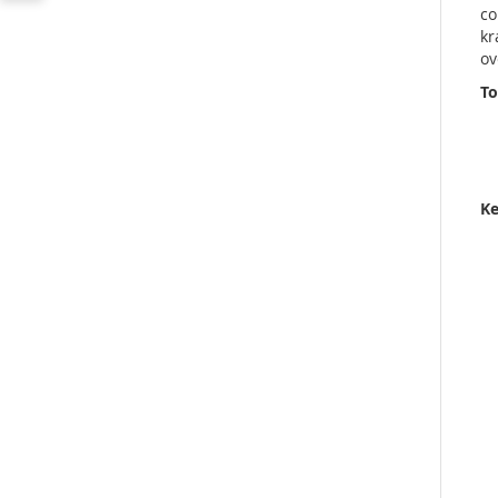
co
kr
ov
To
K