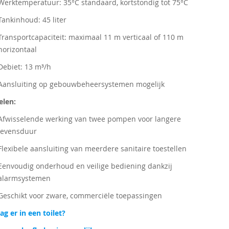
Werktemperatuur: 35°C standaard, kortstondig tot 75°C
Tankinhoud: 45 liter
Transportcapaciteit: maximaal 11 m verticaal of 110 m
horizontaal
Debiet: 13 m³/h
Aansluiting op gebouwbeheersystemen mogelijk
elen:
Afwisselende werking van twee pompen voor langere
levensduur
Flexibele aansluiting van meerdere sanitaire toestellen
Eenvoudig onderhoud en veilige bediening dankzij
alarmsystemen
Geschikt voor zware, commerciële toepassingen
g er in een toilet?