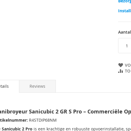
Bezorg
Instal
Aantal
VO
TO
tails
Reviews
anibroyeur Sanicubic 2 GR S Pro – Commerciële Op
tikelnummer:
R4STDIP68NM
e
Sanicubic 2 Pro
is een krachtige en robuuste opvoerinstallatie, 