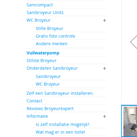
einde
Sanicompact
van
Sanibroyeur Units
de
afbeeld
WC Broyeur
gallerij
Stille Broyeur
Gratis foto controle
Andere merken
Vuilwaterpomp
Stilste Broyeur
Onderdelen Sanibroyeur
Sanibroyeur
WC Broyeur
Zelf een Sanibroyeur installeren.
Contact
Reviews Broyeurexpert
Informatie
Is zelf installatie mogelijk?
Wat mag er in een toilet