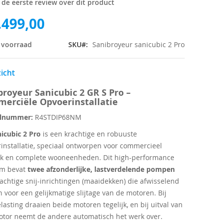
f de eerste review over dit product
.499,00
 voorraad
SKU
Sanibroyeur sanicubic 2 Pro
icht
broyeur Sanicubic 2 GR S Pro –
erciële Opvoerinstallatie
elnummer:
R4STDIP68NM
icubic 2 Pro
is een krachtige en robuuste
installatie, speciaal ontworpen voor commercieel
k en complete wooneenheden. Dit high-performance
em bevat
twee afzonderlijke, lastverdelende pompen
achtige snij-inrichtingen (maaidekken) die afwisselend
 voor een gelijkmatige slijtage van de motoren. Bij
lasting draaien beide motoren tegelijk, en bij uitval van
tor neemt de andere automatisch het werk over.