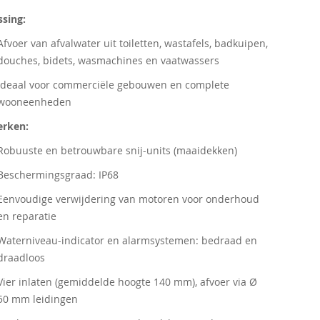
sing:
Afvoer van afvalwater uit toiletten, wastafels, badkuipen,
douches, bidets, wasmachines en vaatwassers
Ideaal voor commerciële gebouwen en complete
wooneenheden
rken:
Robuuste en betrouwbare snij-units (maaidekken)
Beschermingsgraad: IP68
Eenvoudige verwijdering van motoren voor onderhoud
en reparatie
Waterniveau-indicator en alarmsystemen: bedraad en
draadloos
Vier inlaten (gemiddelde hoogte 140 mm), afvoer via Ø
50 mm leidingen