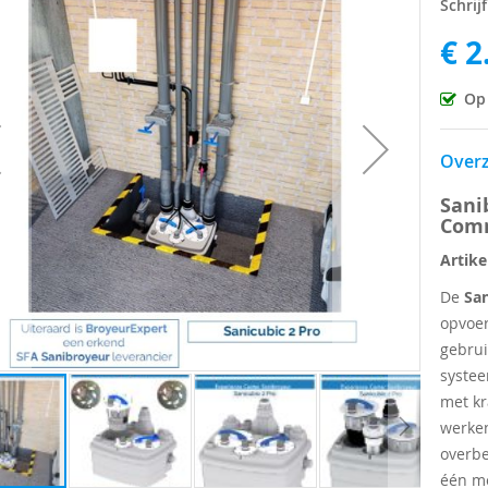
Schrij
€ 2
ingen-
Op
Overz
Sani
Comm
Artik
De
San
opvoer
gebrui
syste
met kr
werken
overbe
één mo