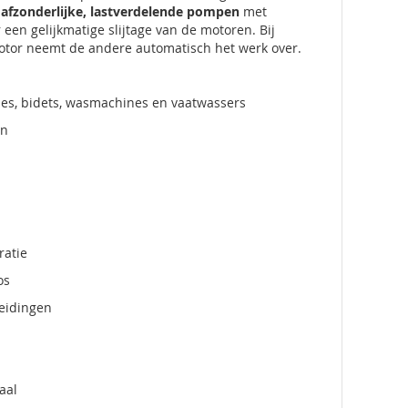
afzonderlijke, lastverdelende pompen
met
een gelijkmatige slijtage van de motoren. Bij
 motor neemt de andere automatisch het werk over.
ches, bidets, wasmachines en vaatwassers
en
ratie
os
leidingen
aal