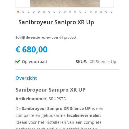
Ga
Sanibroyeur Sanipro XR Up
naar
het
begin
Schrijf de eerste review over dit product
van
€ 680,00
de
afbeeldingen-
gallerij
Op voorraad
SKU
XR Silence Up
Overzicht
Sanibroyeur Sanipro XR UP
Artikelnummer:
SRUPSTD
De
Sanibroyeur Sanipro XR Silence UP
is een
compacte en geluidsarme
fecaliënvermaler
.
Ideaal voor het installeren van een complete