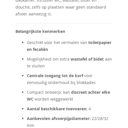
badkamer, inclusief WC, wastafel, bidet en
douche, zelfs op plaatsen waar geen standaard
afvoer aanwezig is.
Belangrijkste kenmerken
Geschikt voor het vermalen van
toiletpapier
en fecaliën
Mogelijkheid om extra
wastafel of bidet
aan
te sluiten
Centrale toegang tot de korf
voor
eenvoudig onderhoud bij blokkades
Compact ontwerp: kan
discreet achter elke
WC
worden weggewerkt
Aantal beschikbare toevoeren:
4
Aanbevolen afvoerpijpdiameter:
22/28/32
mm