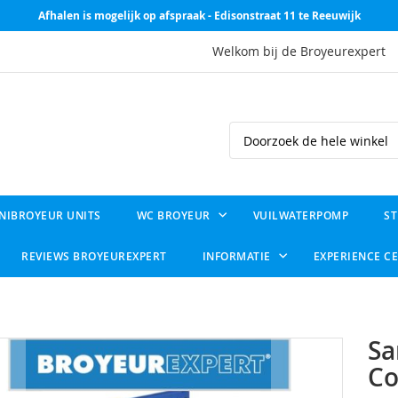
Afhalen is mogelijk op afspraak - Edisonstraat 11 te Reeuwijk
Welkom bij de Broyeurexpert
Search
NIBROYEUR UNITS
WC BROYEUR
VUILWATERPOMP
ST
REVIEWS BROYEUREXPERT
INFORMATIE
EXPERIENCE C
Sa
Co