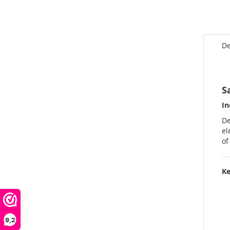
De
S
In
D
el
of
K
9,2