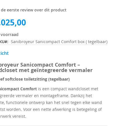
f de eerste review over dit product
.025,00
 voorraad
KU
Sanibroyeur Sanicompact Comfort box ( tegelbaar)
icht
broyeur Sanicompact Comfort –
closet met geïntegreerde vermaler
ief softclose toiletzitting (tegelbaar)
nicompact Comfort
is een compact wandcloset met
greerde vermaler en montageframe. Dankzij het
te, functionele ontwerp kan het snel tegen elke wand
tst worden. Voor een nette afwerking is betegeling of
erwerk vereist.