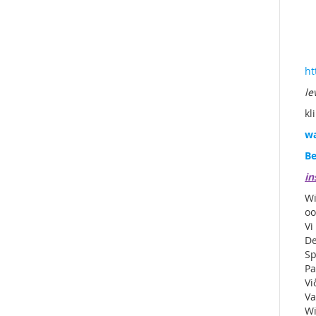
ht
le
kl
wa
Be
in
Wi
oo
Vi
De
Sp
Pa
Vi
Va
Wi