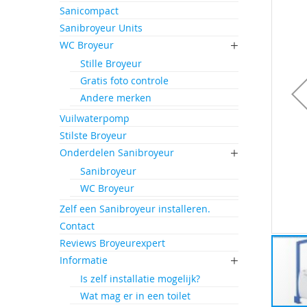
einde
Sanicompact
van
Sanibroyeur Units
de
afbeeld
WC Broyeur
gallerij
Stille Broyeur
Gratis foto controle
Andere merken
Vuilwaterpomp
Stilste Broyeur
Onderdelen Sanibroyeur
Sanibroyeur
WC Broyeur
Zelf een Sanibroyeur installeren.
Contact
Reviews Broyeurexpert
Informatie
Is zelf installatie mogelijk?
Wat mag er in een toilet