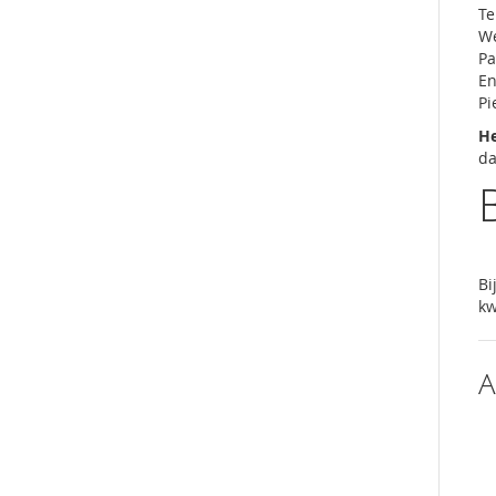
Te
We
Pa
En
Pi
He
da
Bi
kw
A