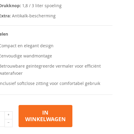
Drukknop:
1,8 / 3 liter spoeling
Extra:
Antikalk-bescherming
elen
Compact en elegant design
Eenvoudige wandmontage
Betrouwbare geïntegreerde vermaler voor efficiënt
waterafvoer
Inclusief softclose zitting voor comfortabel gebruik
IN
WINKELWAGEN