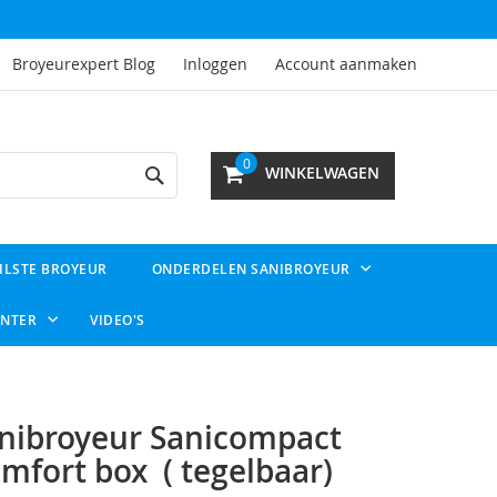
Broyeurexpert Blog
Inloggen
Account aanmaken
Search
0
WINKELWAGEN
ILSTE BROYEUR
ONDERDELEN SANIBROYEUR
ENTER
VIDEO'S
nibroyeur Sanicompact
mfort box ( tegelbaar)