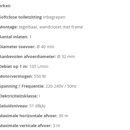
rken
Softclose toiletzitting
inbegrepen
Montage:
tegelbaar, wandcloset met frame
Aantal inlaten:
1
Diameter toevoer:
Ø 40 mm
Aanbevolen afvoerdiameter:
Ø 32 mm
Debiet op 1 m:
105 L/min
Motorvermogen:
550 W
Spanning / Frequentie:
220-240V / 50Hz
Elektriciteitsklasse:
I
Geluidsniveau:
51 dB(A)
Maximale horizontale afvoer:
30 m
Maximale verticale afvoer:
3 m