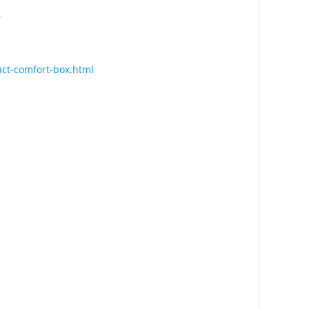
r
act-comfort-box.html