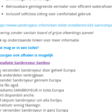
Betrouwbare geïntegreerde vermaler voor efficiënt waterafvoe
Inclusief softclose zitting voor comfortabel gebruik
tps://www.sanibroyeur.info/nl/een-toilet-installeren/243-sanicomp
vering zonder sanitair board of grijze afwerkings paneel
ik op onderstaande linken voor meer informatie
t mag er in een toilet?
zorgen ook afhalen is mogelijk
stallatie Sanibroyeur Sanibox
j verzenden Sanibroyeur door geheel Europa
k onderdelen verkrijgbaar.
 sender Sanibroyeur gennem Europa
le fås også
ediamo SANIBROYEUR in tutta Europa
rti disponibili anche.
ð skipum Sanibroyeur um alla Evrópu
rahlutir einnig fáanlegir.
r versenden Sanibroyeur in ganz Europa