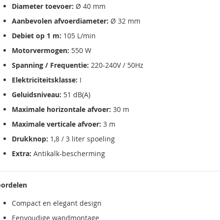
Diameter toevoer:
Ø 40 mm
Aanbevolen afvoerdiameter:
Ø 32 mm
Debiet op 1 m:
105 L/min
Motorvermogen:
550 W
Spanning / Frequentie:
220-240V / 50Hz
Elektriciteitsklasse:
I
Geluidsniveau:
51 dB(A)
Maximale horizontale afvoer:
30 m
Maximale verticale afvoer:
3 m
Drukknop:
1,8 / 3 liter spoeling
Extra:
Antikalk-bescherming
ordelen
Compact en elegant design
Eenvoudige wandmontage