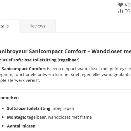
VO
TO
tails
Reviews
anibroyeur Sanicompact Comfort – Wandcloset me
clusief softclose toiletzitting (tegelbaar)
e
Sanicompact Comfort
is een compact wandcloset met geïntegree
egante, functionele ontwerp kan het snel tegen elke wand geplaats
 pleisterwerk vereist.
enmerken
Softclose toiletzitting
inbegrepen
Montage:
tegelbaar, wandcloset met frame
Aantal inlaten:
1