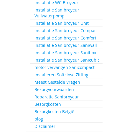
Installatie WC Broyeur
Ga
naar
Installatie Sanibroyeur
het
Vuilwaterpomp
begin
Installatie Sanibroyeur Unit
van
Installatie Sanibroyeur Compact
de
Installatie Sanibroyeur Comfort
afbeeld
gallerij
Installatie Sanibroyeur Saniwall
installatie Sanibroyeur Sanibox
installatie Sanibroyeur Sanicubic
motor vervangen Sanicompact
Installeren Softclose Zitting
Meest Gestelde Vragen
Bezorgvoorwaarden
Reparatie Sanibroyeur
Bezorgkosten
Bezorgkosten België
blog
Disclaimer