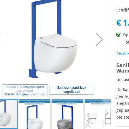
Schrij
ingen-
€ 1
Op
S
Overz
Sani
Wand
Inclus
De
Sa
geïnte
elegan
geplaa
pleist