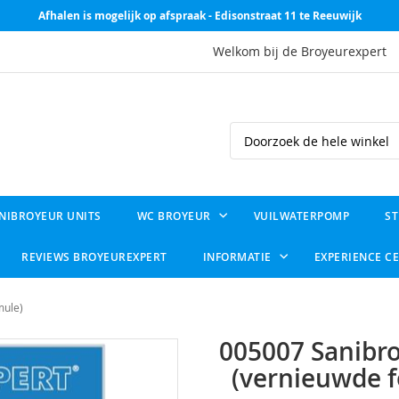
Afhalen is mogelijk op afspraak - Edisonstraat 11 te Reeuwijk
Welkom bij de Broyeurexpert
Search
NIBROYEUR UNITS
WC BROYEUR
VUILWATERPOMP
ST
REVIEWS BROYEUREXPERT
INFORMATIE
EXPERIENCE C
mule)
005007 Sanibro
(vernieuwde f