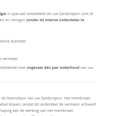
iger
is speciaal ontwikkeld om uw Sanibroyeur-unit of
ken en reinigen
zonder de interne onderdelen te
kleine diameter
e vermaler
s voldoende voor
ongeveer één jaar onderhoud
van uw
t de levensduur van uw Sanibroyeur. Het membraan
ibel blijven, omdat dit onderdeel de vermaler activeert
phoping kan de werking van het membraan