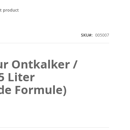
it product
SKU
005007
r Ontkalker /
5 Liter
de Formule)