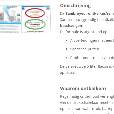
Omschrijving
De
Sanibroyeur ontkalker/rein
Sanicompact grondig te ontkal
beschadigen
.
De formule is afgestemd op:
Afvoerleidingen met een 
Septische putten
Rubberonderdelen van d
De vernieuwde 5-liter flacon i
apparaat.
Waarom ontkalken?
Regelmatig onderhoud verleng
van de drukschakelaar moet flex
op basis van waterdruk. Kalko