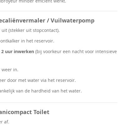
royeur minder efficiënt werkt.
Fecaliënvermaler / Vuilwaterpomp
it (stekker uit stopcontact).
ontkalker in het reservoir.
l
2 uur inwerken
(bij voorkeur een nacht voor intensieve
 weer in.
er door met water via het reservoir.
ankelijk van de hardheid van het water.
anicompact Toilet
r af.