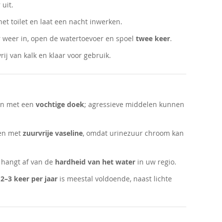
uit.
 het toilet en laat een nacht inwerken.
 weer in, open de watertoevoer en spoel
twee keer
.
ij van kalk en klaar voor gebruik.
een met een
vochtige doek
; agressieve middelen kunnen
en met
zuurvrije vaseline
, omdat urinezuur chroom kan
 hangt af van de
hardheid van het water
in uw regio.
2–3 keer per jaar
is meestal voldoende, naast lichte