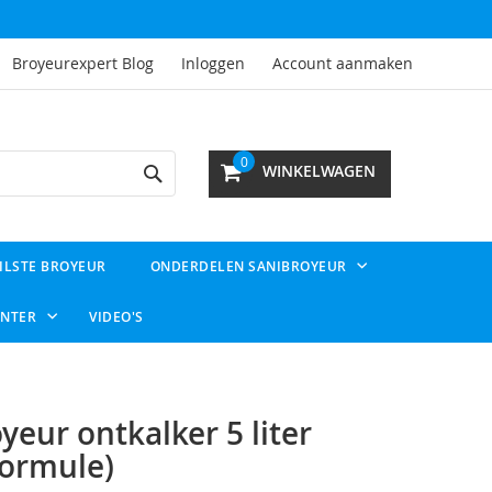
Broyeurexpert Blog
Inloggen
Account aanmaken
Search
0
WINKELWAGEN
ILSTE BROYEUR
ONDERDELEN SANIBROYEUR
ENTER
VIDEO'S
yeur ontkalker 5 liter
ormule)