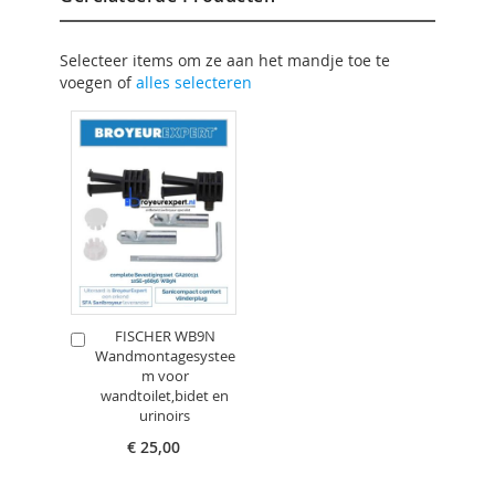
Selecteer items om ze aan het mandje toe te
voegen of
alles selecteren
FISCHER WB9N
In
Wandmontagesystee
Winkelwagen
m voor
wandtoilet,bidet en
urinoirs
€ 25,00