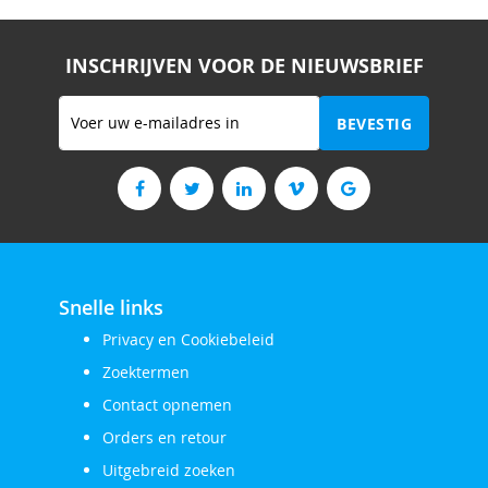
INSCHRIJVEN VOOR DE NIEUWSBRIEF
Abonneer
BEVESTIG
u
op
onze
nieuwsbrief
Snelle links
Privacy en Cookiebeleid
Zoektermen
Contact opnemen
Orders en retour
Uitgebreid zoeken