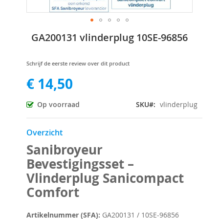
Ga
GA200131 vlinderplug 10SE-96856
naar
het
begin
Schrijf de eerste review over dit product
van
€ 14,50
de
afbeeldingen-
gallerij
Op voorraad
SKU
vlinderplug
Overzicht
Sanibroyeur
Bevestigingsset –
Vlinderplug Sanicompact
Comfort
Artikelnummer (SFA):
GA200131 / 10SE-96856