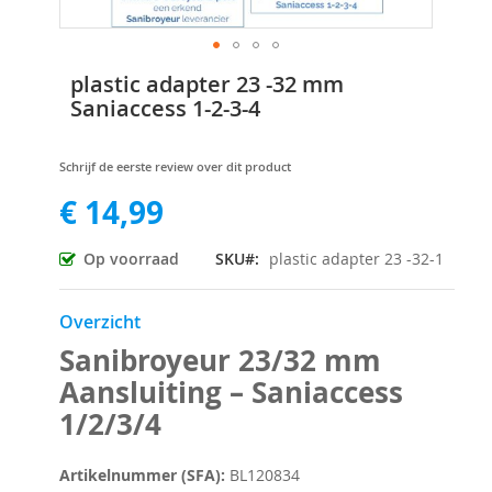
Ga
plastic adapter 23 -32 mm
naar
Saniaccess 1-2-3-4
het
begin
van
Schrijf de eerste review over dit product
de
€ 14,99
afbeeldingen-
gallerij
Op voorraad
SKU
plastic adapter 23 -32-1
Overzicht
Sanibroyeur 23/32 mm
Aansluiting – Saniaccess
1/2/3/4
Artikelnummer (SFA):
BL120834