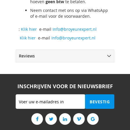
hoeven
geen btw
te betalen.
Neem contact met ons op via WhatsApp
of e-mail voor de voorwaarden.
:
Klik hier
e-mail
Info@broyeurexpert.nl
Klik hier
e-mail
Info@broyeurexpert.nl
Reviews
INSCHRIJVEN VOOR DE NIEUWSBRIEF
Abonneer
BEVESTIG
u
op
onze
nieuwsbrief