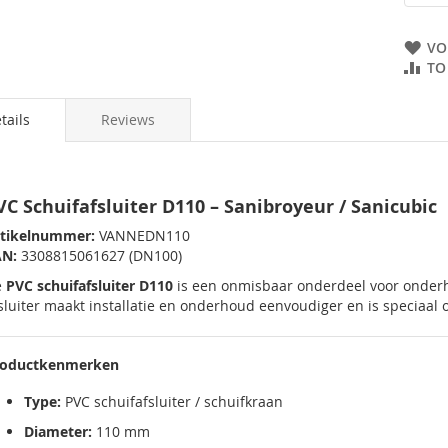
VO
TO
tails
Reviews
VC Schuifafsluiter D110 – Sanibroyeur / Sanicubic
tikelnummer:
VANNEDN110
AN:
3308815061627 (DN100)
e
PVC schuifafsluiter D110
is een onmisbaar onderdeel voor onde
sluiter maakt installatie en onderhoud eenvoudiger en is speciaa
roductkenmerken
Type:
PVC schuifafsluiter / schuifkraan
Diameter:
110 mm