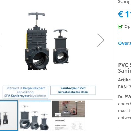
Schrij
€ 1
ingen-
Op
Overz
PVC 
Sani
Artik
EAN:
3
De
PVC
onder
maakt 
ontwo