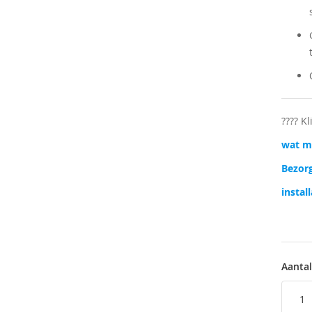
???? K
wat ma
Bezorg
instal
Aantal