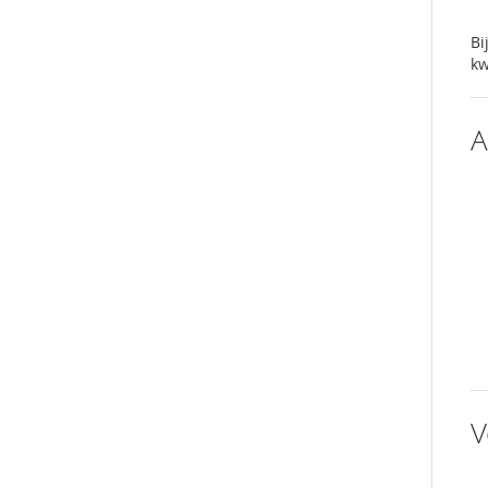
Bi
kw
A
V