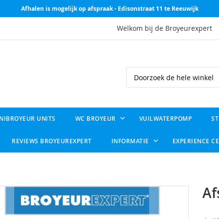
Afhalen is mogelijk op afspraak - Edisonstraat 11 te Reeuwijk
Welkom bij de Broyeurexpert
Search
NIBROYEUR UNITS
WC BROYEUR
VUILWATERPOMP
ST
REVIEWS BROYEUREXPERT
INFORMATIE
EXPERIENCE C
Af