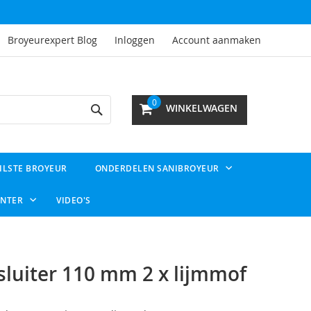
Broyeurexpert Blog
Inloggen
Account aanmaken
Search
0
WINKELWAGEN
ILSTE BROYEUR
ONDERDELEN SANIBROYEUR
ENTER
VIDEO'S
sluiter 110 mm 2 x lijmmof