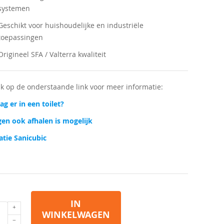
systemen
Geschikt voor huishoudelijke en industriële
toepassingen
Origineel SFA / Valterra kwaliteit
lik op de onderstaande link voor meer informatie:
g er in een toilet?
en ook afhalen is mogelijk
latie Sanicubic
IN
WINKELWAGEN