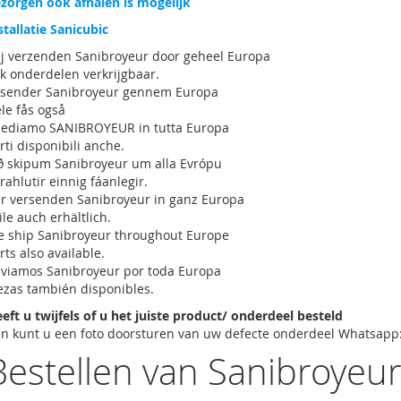
zorgen ook afhalen is mogelijk
stallatie Sanicubic
j verzenden Sanibroyeur door geheel Europa
k onderdelen verkrijgbaar.
 sender Sanibroyeur gennem Europa
le fås også
ediamo SANIBROYEUR in tutta Europa
rti disponibili anche.
ð skipum Sanibroyeur um alla Evrópu
rahlutir einnig fáanlegir.
r versenden Sanibroyeur in ganz Europa
ile auch erhältlich.
 ship Sanibroyeur throughout Europe
rts also available.
viamos Sanibroyeur por toda Europa
ezas también disponibles.
eft u twijfels of u het juiste product/ onderdeel besteld
n kunt u een foto doorsturen van uw defecte onderdeel Whatsapp
Bestellen van Sanibroyeu