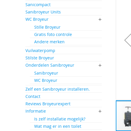
einde
Sanicompact
van
Sanibroyeur Units
de
afbeeld
WC Broyeur
gallerij
Stille Broyeur
Gratis foto controle
Andere merken
Vuilwaterpomp
Stilste Broyeur
Onderdelen Sanibroyeur
Sanibroyeur
WC Broyeur
Zelf een Sanibroyeur installeren.
Contact
Reviews Broyeurexpert
Informatie
Is zelf installatie mogelijk?
Wat mag er in een toilet