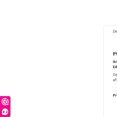
De
P
Ar
E
D
af
P
9,2