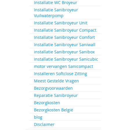
Installatie WC Broyeur
Ga
naar
Installatie Sanibroyeur
het
Vuilwaterpomp
begin
Installatie Sanibroyeur Unit
van
Installatie Sanibroyeur Compact
de
Installatie Sanibroyeur Comfort
afbeeld
gallerij
Installatie Sanibroyeur Saniwall
installatie Sanibroyeur Sanibox
installatie Sanibroyeur Sanicubic
motor vervangen Sanicompact
Installeren Softclose Zitting
Meest Gestelde Vragen
Bezorgvoorwaarden
Reparatie Sanibroyeur
Bezorgkosten
Bezorgkosten België
blog
Disclaimer