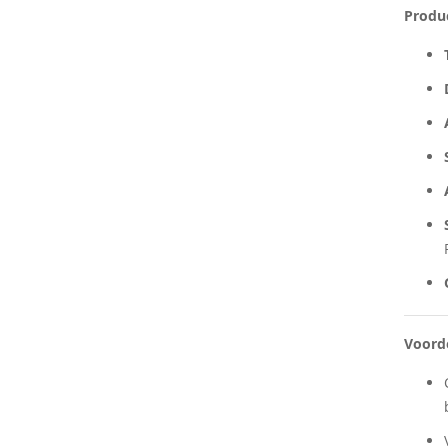
Produ
ingen-
Voord