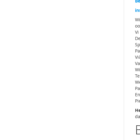
Be
in
Wi
oo
Vi
De
Sp
Pa
Vi
Va
Wi
Te
We
Pa
En
Pi
He
da