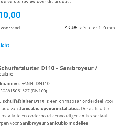
f de eerste review over dit product
10,00
 voorraad
SKU
afsluiter 110 mm
icht
Schuifafsluiter D110 – Sanibroyeur /
cubic
elnummer:
VANNEDN110
308815061627 (DN100)
 schuifafsluiter D110
is een onmisbaar onderdeel voor
houd van
Sanicubic-opvoerinstallaties
. Deze afsluiter
installatie en onderhoud eenvoudiger en is speciaal
rpen voor
Sanibroyeur Sanicubic-modellen
.