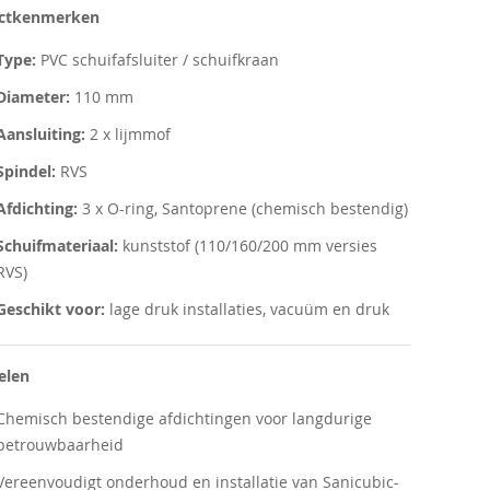
ctkenmerken
Type:
PVC schuifafsluiter / schuifkraan
Diameter:
110 mm
Aansluiting:
2 x lijmmof
Spindel:
RVS
Afdichting:
3 x O-ring, Santoprene (chemisch bestendig)
Schuifmateriaal:
kunststof (110/160/200 mm versies
RVS)
Geschikt voor:
lage druk installaties, vacuüm en druk
elen
Chemisch bestendige afdichtingen voor langdurige
betrouwbaarheid
Vereenvoudigt onderhoud en installatie van Sanicubic-