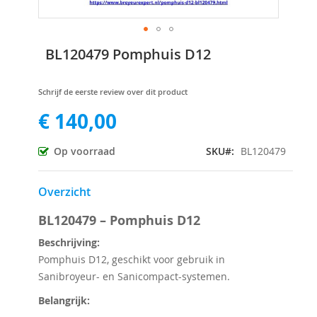
Ga
BL120479 Pomphuis D12
naar
het
begin
Schrijf de eerste review over dit product
van
€ 140,00
de
afbeeldingen-
gallerij
Op voorraad
SKU
BL120479
Overzicht
BL120479 – Pomphuis D12
Beschrijving:
Pomphuis D12, geschikt voor gebruik in
Sanibroyeur- en Sanicompact-systemen.
Belangrijk: