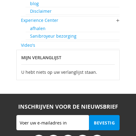
blog
Disclaimer
Experience Center
afhalen
Sanibroyeur bezorging
Video's
MIJN VERLANGLIJST
U hebt niets op uw verlanglijst staan.
INSCHRIJVEN VOOR DE NIEUWSBRIEF
Abonneer
BEVESTIG
u
op
onze