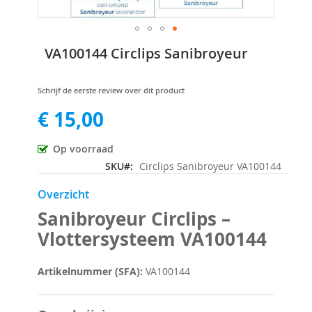
Ga
VA100144 Circlips Sanibroyeur
naar
het
begin
Schrijf de eerste review over dit product
van
€ 15,00
de
afbeeldingen-
gallerij
Op voorraad
SKU
Circlips Sanibroyeur VA100144
Overzicht
Sanibroyeur Circlips –
Vlottersysteem VA100144
Artikelnummer (SFA):
VA100144