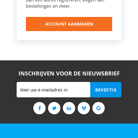
bestellingen en meer.
ACCOUNT AANMAKEN
INSCHRIJVEN VOOR DE NIEUWSBRIEF
Abonneer
BEVESTIG
u
op
onze
nieuwsbrief