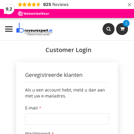
×
925
Reviews
9,2
Ga
0
naar
de
inhoud
Search
Customer Login
Geregistreerde klanten
Als u een account hebt, meld u dan aan
met uw e-mailadres.
E-mail
Wachtwoord