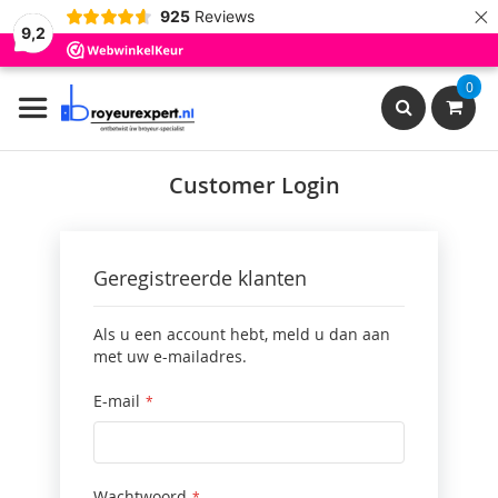
×
925
Reviews
9,2
Ga
0
naar
de
inhoud
Search
Customer Login
Geregistreerde klanten
Als u een account hebt, meld u dan aan
met uw e-mailadres.
E-mail
Wachtwoord