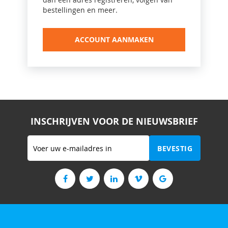
bestellingen en meer.
ACCOUNT AANMAKEN
INSCHRIJVEN VOOR DE NIEUWSBRIEF
Abonneer
BEVESTIG
u
op
onze
nieuwsbrief