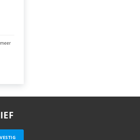
 meer
IEF
VESTIG