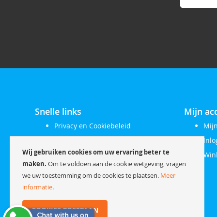
op
onze
nieuwsbrie
Snelle links
Mijn ac
Privacy en Cookiebeleid
Mij
Zoektermen
Inl
Wij gebruiken cookies om uw ervaring beter te
Contact opnemen
Win
maken.
Om te voldoen aan de cookie wetgeving, vragen
Orders en retour
we uw toestemming om de cookies te plaatsen.
Meer
Uitgebreid zoeken
informatie
.
Klachtenregeling
COOKIES TOESTAAN
Herroepingsrecht