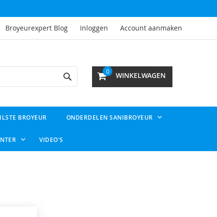
Broyeurexpert Blog
Inloggen
Account aanmaken
Search
0
WINKELWAGEN
ILSTE BROYEUR
ONDERDELEN SANIBROYEUR
ENTER
VIDEO'S