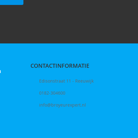
CONTACTINFORMATIE
n
Edisonstraat 11 - Reeuwijk
0182-304600
info@broyeurexpert.nl