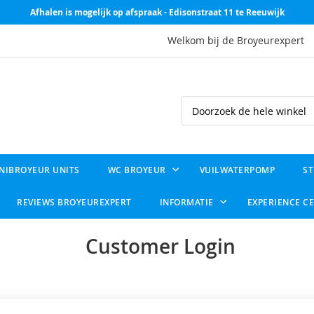
Afhalen is mogelijk op afspraak - Edisonstraat 11 te Reeuwijk
Welkom bij de Broyeurexpert
Search
NIBROYEUR UNITS
WC BROYEUR
VUILWATERPOMP
ST
REVIEWS BROYEUREXPERT
INFORMATIE
EXPERIENCE C
Customer Login