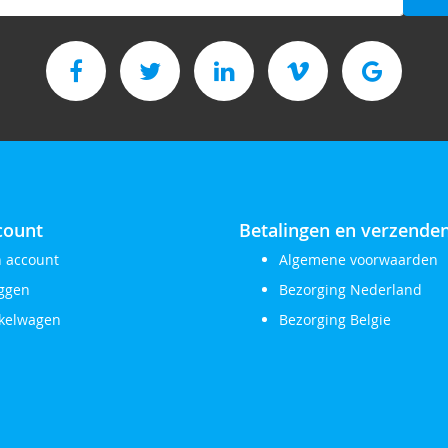
f
count
Betalingen en verzende
n account
Algemene voorwaarden
oggen
Bezorging Nederland
kelwagen
Bezorging Belgie