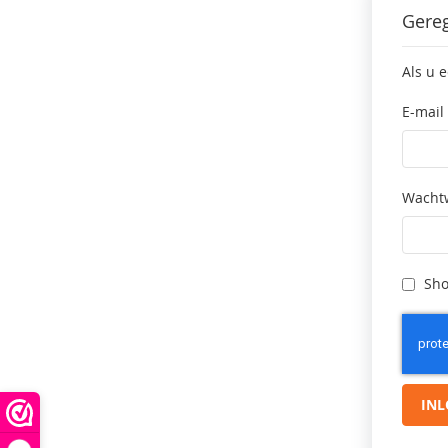
Gereg
Als u 
E-mail
Wacht
Sho
IN