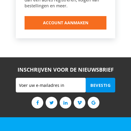
bestellingen en meer.
ACCOUNT AANMAKEN
INSCHRIJVEN VOOR DE NIEUWSBRIEF
Abonneer
BEVESTIG
u
op
onze
nieuwsbrief