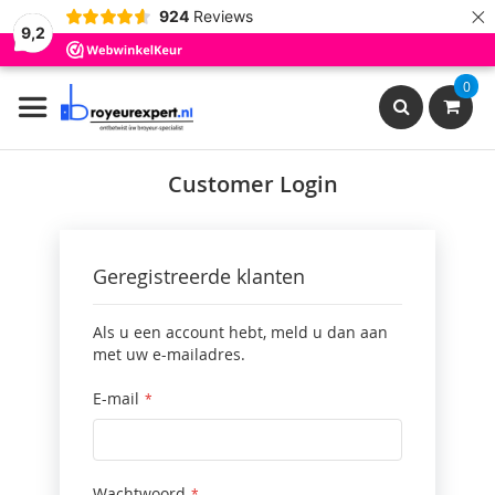
×
924
Reviews
9,2
Ga
0
naar
de
inhoud
Search
Customer Login
Geregistreerde klanten
Als u een account hebt, meld u dan aan
met uw e-mailadres.
E-mail
Wachtwoord