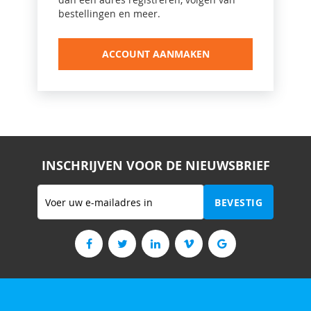
bestellingen en meer.
ACCOUNT AANMAKEN
INSCHRIJVEN VOOR DE NIEUWSBRIEF
Abonneer
BEVESTIG
u
op
onze
nieuwsbrief