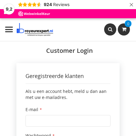
×
924
Reviews
9,2
Ga
0
naar
de
inhoud
Search
Customer Login
Geregistreerde klanten
Als u een account hebt, meld u dan aan
met uw e-mailadres.
E-mail
Wachtwoord