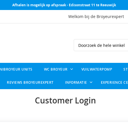
Afhalen is mogelijk op afspraak - Edisonstraat 11 te Reeuwijk
Welkom bij de Broyeurexpert
Search
NIBROYEUR UNITS
WC BROYEUR
VUILWATERPOMP
ST
REVIEWS BROYEUREXPERT
INFORMATIE
EXPERIENCE C
Customer Login