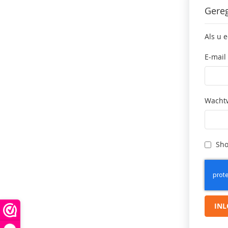
Gereg
Als u 
E-mail
Wacht
Sho
IN