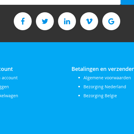
f
count
Betalingen en verzende
n account
Algemene voorwaarden
oggen
Bezorging Nederland
kelwagen
Bezorging Belgie