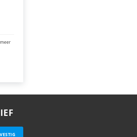
 meer
IEF
VESTIG