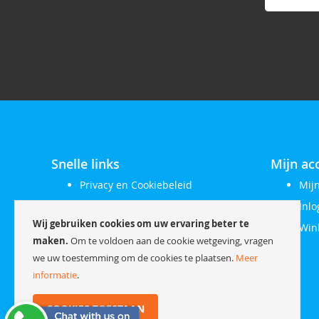
op
onze
nieuwsbrie
Snelle links
Mijn ac
Privacy en Cookiebeleid
Mij
Zoektermen
Inl
Wij gebruiken cookies om uw ervaring beter te
Contact opnemen
Win
maken.
Om te voldoen aan de cookie wetgeving, vragen
Orders en retour
we uw toestemming om de cookies te plaatsen.
Meer
Uitgebreid zoeken
informatie
.
Klachtenregeling
COOKIES TOESTAAN
Herroepingsrecht