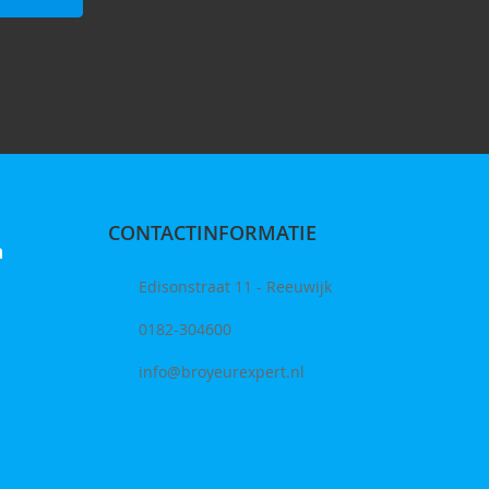
CONTACTINFORMATIE
n
Edisonstraat 11 - Reeuwijk
0182-304600
info@broyeurexpert.nl