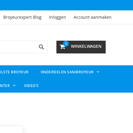
Broyeurexpert Blog
Inloggen
Account aanmaken
Search
0
WINKELWAGEN
ILSTE BROYEUR
ONDERDELEN SANIBROYEUR
ENTER
VIDEO'S