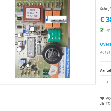
Schrij
ingen-
€ 3
Op
Overz
AC1211
Aantal
VO
TO