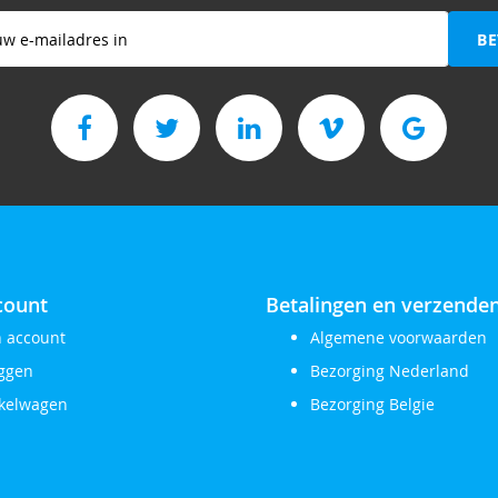
BE
f
count
Betalingen en verzende
n account
Algemene voorwaarden
oggen
Bezorging Nederland
kelwagen
Bezorging Belgie