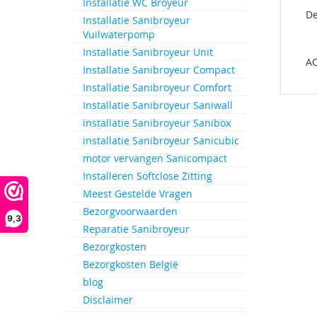
de
Installatie WC Broyeur
De
afbeeld
Installatie Sanibroyeur
gallerij
Vuilwaterpomp
Installatie Sanibroyeur Unit
AC
Installatie Sanibroyeur Compact
Installatie Sanibroyeur Comfort
Installatie Sanibroyeur Saniwall
installatie Sanibroyeur Sanibox
installatie Sanibroyeur Sanicubic
motor vervangen Sanicompact
Installeren Softclose Zitting
Meest Gestelde Vragen
Bezorgvoorwaarden
9,3
Reparatie Sanibroyeur
Bezorgkosten
Bezorgkosten België
blog
Disclaimer