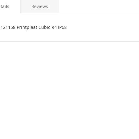
tails
Reviews
ingen-
121158 Printplaat Cubic R4 IP68