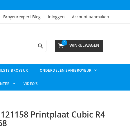
Broyeurexpert Blog
Inloggen
Account aanmaken
Search
0
WINKELWAGEN
ILSTE BROYEUR
ONDERDELEN SANIBROYEUR
ENTER
VIDEO'S
121158 Printplaat Cubic R4
68