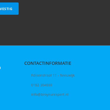
VESTIG
CONTACTINFORMATIE
n
Edisonstraat 11 - Reeuwijk
0182-304600
info@broyeurexpert.nl