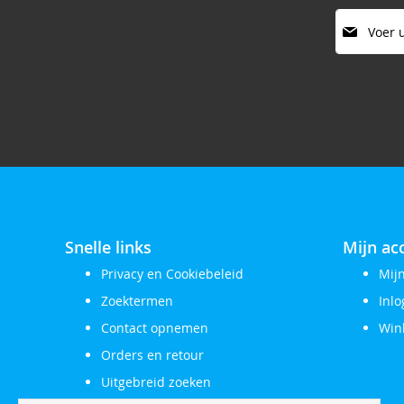
Abonneer
u
op
onze
nieuwsbrie
Snelle links
Mijn ac
Privacy en Cookiebeleid
Mij
Zoektermen
Inl
Contact opnemen
Win
Orders en retour
Uitgebreid zoeken