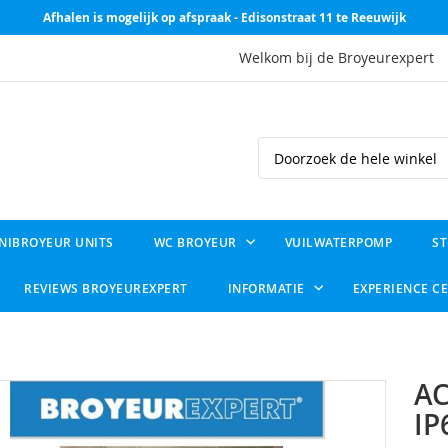
Afhalen is mogelijk op afspraak - Edisonstraat 11 te Reeuwijk
Welkom bij de Broyeurexpert
Search
NIBROYEUR UNITS
WC BROYEUR
VUILWATERPOMP
ST
REVIEWS BROYEUREXPERT
INFORMATIE
EXPERIENCE C
AC
IP